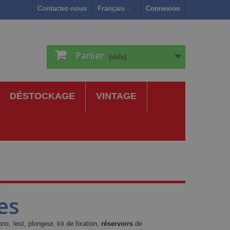
Contactez-nous
Français
Connexion
Panier
(vide)
DÉSTOCKAGE
VINTAGE
es
ons,
lest, plongeur, kit de fixation,
réservoirs
de