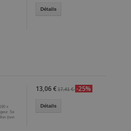
Détails
13,06 €
-25%
17,41 €
Détails
190 x
geur. Se
llon (non