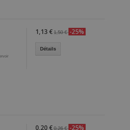
1,13 €
-25%
1,50 €
Détails
rvoir
0,20 €
-25%
0,26 €