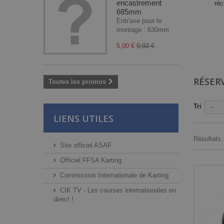
encastrement
réc
685mm
Entr'axe pour le
montage : 630mm
5,00 €
9,92 €
RÉSER
Toutes les promos
Tri
--
LIENS UTILES
Résultats 
Site officiel ASAF
Officiel FFSA Karting
Commission Internationale de Karting
CIK TV - Les courses internationales en
direct !