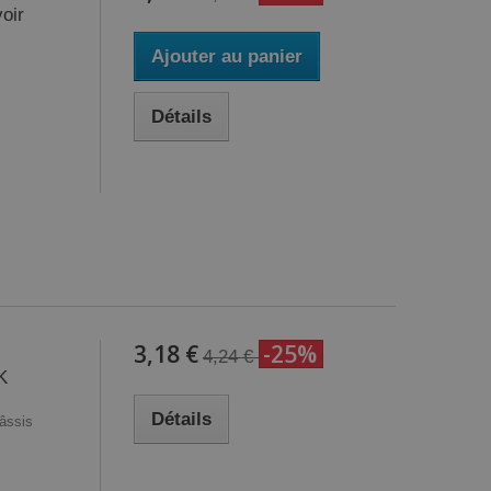
oir
Ajouter au panier
Détails
3,18 €
-25%
4,24 €
K
Détails
hâssis