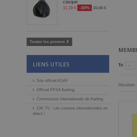
casque
-30%
11,19 €
15,98 €
Toutes les promos
MEMB
LIENS UTILES
Tri
--
Site officiel ASAF
Résultats 1
Officiel FFSA Karting
Commission Internationale de Karting
CIK TV - Les courses internationales en
direct !