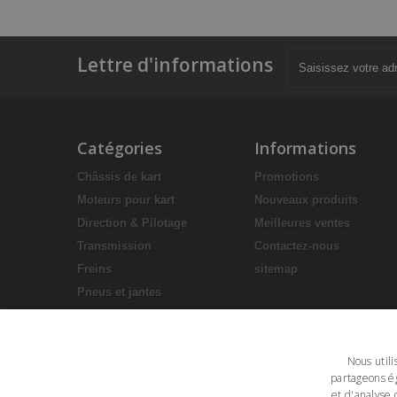
Lettre d'informations
Catégories
Informations
Châssis de kart
Promotions
Moteurs pour kart
Nouveaux produits
Direction & Pilotage
Meilleures ventes
Transmission
Contactez-nous
Freins
sitemap
Pneus et jantes
Accessoires en plastique
Equipement pilote
Nous utili
Sièges
partageons ég
Lubrifiants
et d'analyse 