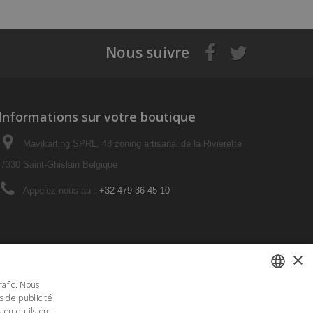
Nous suivre
Informations sur votre boutique
Mavikarting SPRL, 48 zoning artisanal de la Riviérette
7330 Saint-Ghislain Belgique
Appelez-nous au :
+32 479 36 45 10
×
rafic. Nous
s de publicité
FRENCH
 ou qu'ils ont