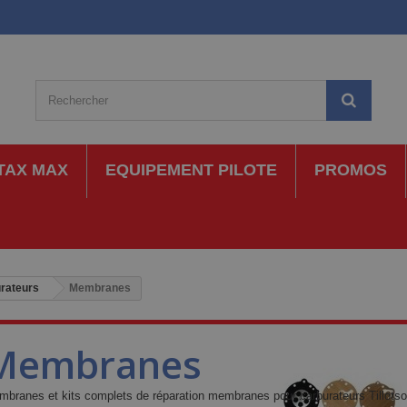
TAX MAX
EQUIPEMENT PILOTE
PROMOS
rateurs
Membranes
Membranes
branes et kits complets de réparation membranes pour carburateurs Tillots