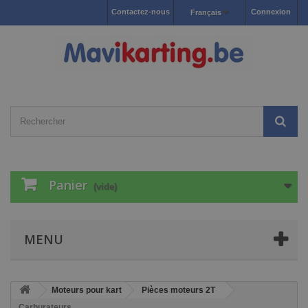
Contactez-nous
Connexion
Français
Panier
(vide)
MENU
Moteurs pour kart
Pièces moteurs 2T
Carburateurs