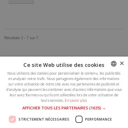
Résultats 1 - 7 sur 7.
×
Ce site Web utilise des cookies
Lettre d'informations
Nous utilisons des cookies pour personnaliser le contenu, les publicités
et analyser notre trafic. Nous partageons également des informations
FRENCH
sur votre utilisation de notre site avec nos partenaires de publicité et
DUTCH
d'analyse qui peuvent les combiner avec d'autres informations que vous
leur avez fournies ou qu'ils ont collectées lors de votre utilisation de
leurs services.
En savoir plus
Catégories
AFFICHER TOUS LES PARTENAIRES
(1635) →
Informations
STRICTEMENT NÉCESSAIRES
PERFORMANCE