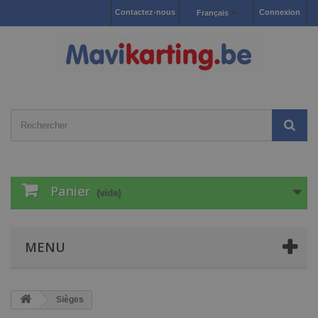
Contactez-nous
Connexion
Français
Panier
(vide)
MENU
Sièges