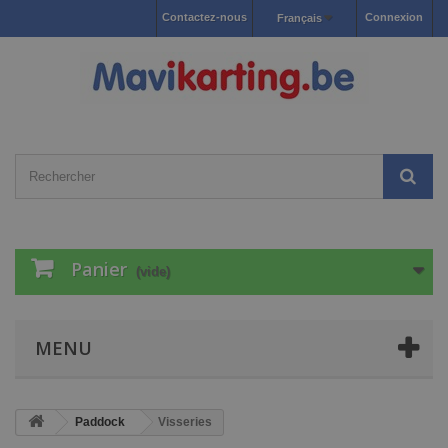
Contactez-nous
Connexion
Français
Panier
(vide)
MENU
Paddock
Visseries