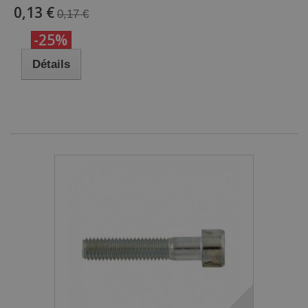
0,13 €
0,17 €
-25%
Détails