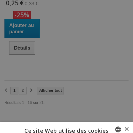
0,25 €
0,33 €
-25%
Ajouter au
panier
Détails
1
2
Afficher tout
Résultats 1 - 16 sur 21.
×
Ce site Web utilise des cookies