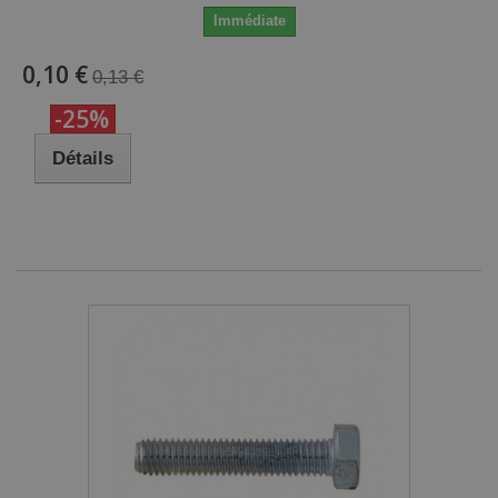
Immédiate
0,10 €
0,13 €
-25%
Détails