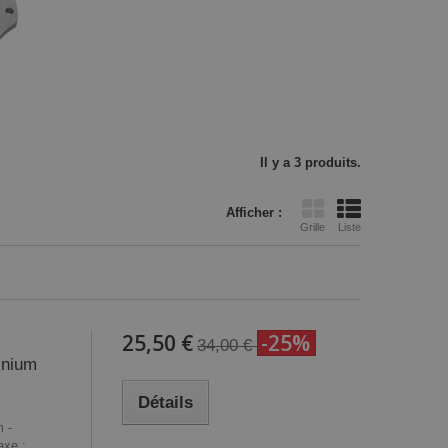
Il y a 3 produits.
Afficher :
Grille
Liste
25,50 €
-25%
34,00 €
inium
Détails
 -
axe :