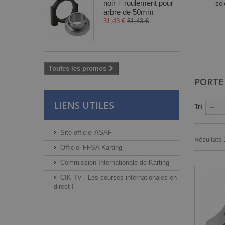
noir + roulement pour
sel
arbre de 50mm
31,43 €
51,43 €
Toutes les promos
PORT
LIENS UTILES
Tri
--
Site officiel ASAF
Résultats 1
Officiel FFSA Karting
Commission Internationale de Karting
CIK TV - Les courses internationales en
direct !