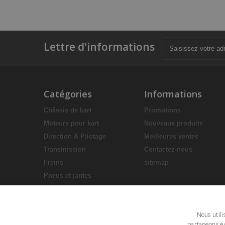
Lettre d'informations
Catégories
Informations
Châssis de kart
Promotions
Moteurs pour kart
Nouveaux produits
Direction & Pilotage
Meilleures ventes
Transmission
Contactez-nous
Freins
sitemap
Pneus et jantes
Accessoires en plastique
Equipement pilote
Nous utili
Sièges
partageons ég