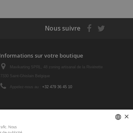
Nous suivre
Informations sur votre boutique
Mavikarting SPRL, 48 zoning artisanal de la Riviérette
7330 Saint-Ghislain Belgique
Appelez-nous au :
+32 479 36 45 10
×
rafic. Nous
s de publicité
FRENCH