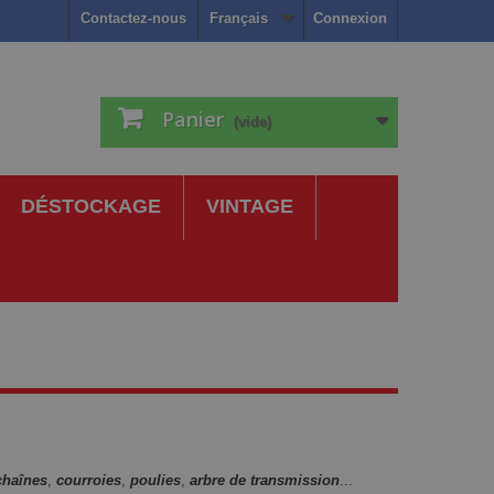
Contactez-nous
Français
Connexion
Panier
(vide)
DÉSTOCKAGE
VINTAGE
chaînes
,
courroies
,
poulies
,
arbre de transmission
...