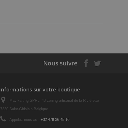
Nous suivre
Informations sur votre boutique
Mavikarting SPRL, 48 zoning artisanal de la Riviérette
7330 Saint-Ghislain Belgique
Appelez-nous au :
+32 479 36 45 10