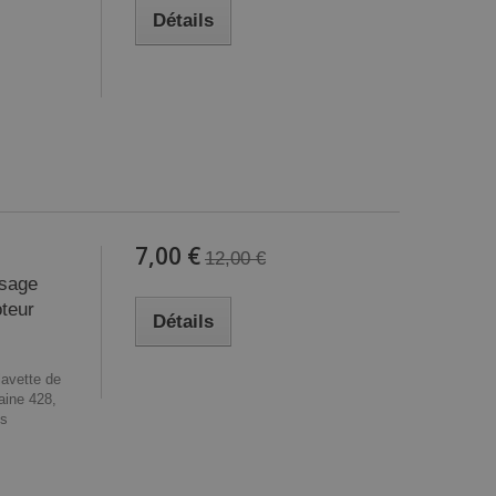
Détails
7,00 €
12,00 €
ésage
teur
Détails
lavette de
aine 428,
es