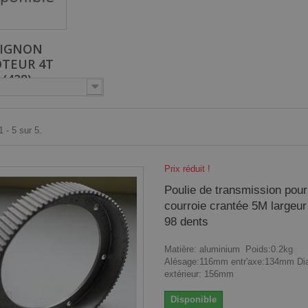
IGNON
TEUR 4T
(428)
 - 5 sur 5.
Prix réduit !
Poulie de transmission pour
courroie crantée 5M large
98 dents
Matière: aluminium Poids:0.2kg
Alésage:116mm entr'axe:134mm Di
extérieur: 156mm
Disponible