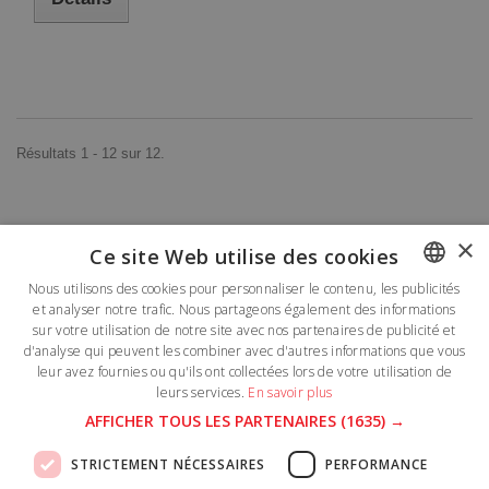
Résultats 1 - 12 sur 12.
×
Ce site Web utilise des cookies
Lettre d'informations
Nous utilisons des cookies pour personnaliser le contenu, les publicités
et analyser notre trafic. Nous partageons également des informations
FRENCH
sur votre utilisation de notre site avec nos partenaires de publicité et
DUTCH
d'analyse qui peuvent les combiner avec d'autres informations que vous
leur avez fournies ou qu'ils ont collectées lors de votre utilisation de
leurs services.
En savoir plus
Catégories
AFFICHER TOUS LES PARTENAIRES
(1635) →
Informations
STRICTEMENT NÉCESSAIRES
PERFORMANCE