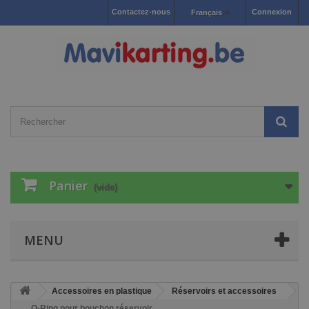
Contactez-nous
Connexion
Français
Panier
(vide)
MENU
Accessoires en plastique
Réservoirs et accessoires
O-Ring pour bouchon réservoir