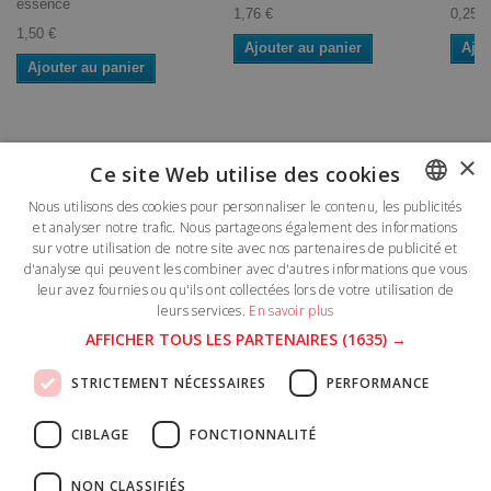
essence
1,76 €
0,25 €
1,50 €
Ajouter au panier
Ajou
Ajouter au panier
×
Ce site Web utilise des cookies
Lettre d'informations
Nous utilisons des cookies pour personnaliser le contenu, les publicités
et analyser notre trafic. Nous partageons également des informations
FRENCH
sur votre utilisation de notre site avec nos partenaires de publicité et
DUTCH
d'analyse qui peuvent les combiner avec d'autres informations que vous
leur avez fournies ou qu'ils ont collectées lors de votre utilisation de
leurs services.
En savoir plus
Catégories
AFFICHER TOUS LES PARTENAIRES
(1635) →
Informations
STRICTEMENT NÉCESSAIRES
PERFORMANCE
Mon compte
CIBLAGE
FONCTIONNALITÉ
NON CLASSIFIÉS