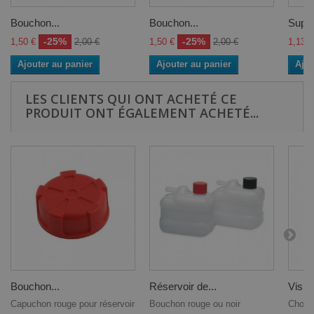
Bouchon...
Bouchon...
Suppo
-25%
-25%
1,50 €
2,00 €
1,50 €
2,00 €
1,13 €
Ajouter au panier
Ajouter au panier
Ajou
LES CLIENTS QUI ONT ACHETÉ CE
PRODUIT ONT ÉGALEMENT ACHETÉ...
Bouchon...
Réservoir de...
Vis à 
Capuchon rouge pour réservoir
Bouchon rouge ou noir
Choiss