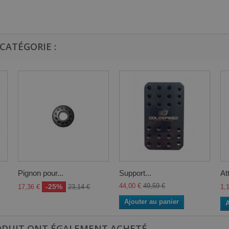
CATÉGORIE :
Pignon pour...
Support...
At
44,00 €
49,59 €
-25%
17,36 €
23,14 €
1,
Ajouter au panier
A
ODUIT ONT ÉGALEMENT ACHETÉ...