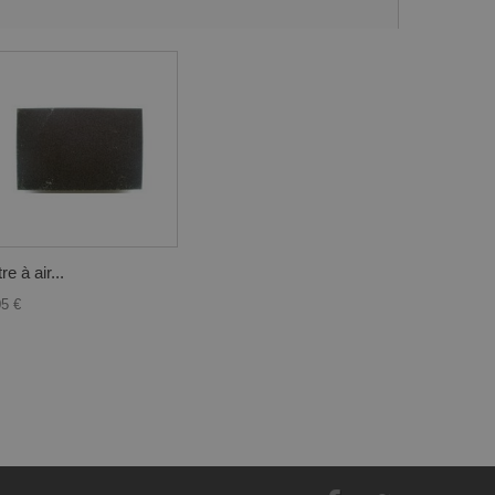
tre à air...
05 €