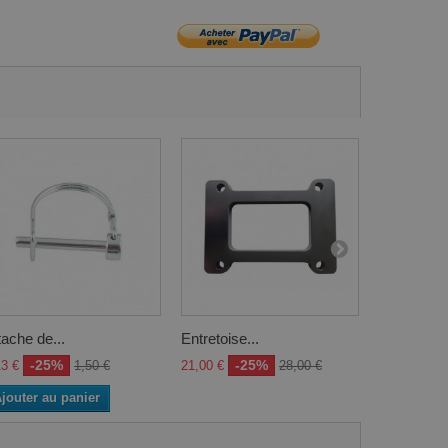
tache de...
Entretoise...
Support...
-25%
-25%
-2
13 €
1,50 €
21,00 €
28,00 €
6,75 €
jouter au panier
Ajouter a