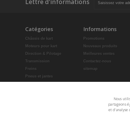
Lettre d'informations
Catégories
Informations
Châssis de kart
Promotions
Moteurs pour kart
Nouveaux produits
Direction & Pilotage
Meilleures ventes
Transmission
Contactez-nous
Freins
sitemap
Pneus et jantes
Accessoires en plastique
Equipement pilote
Nous utili
Sièges
partageons ég
Lubrifiants
et d'analyse 
Paddock
Déstockage
Offres spéciales