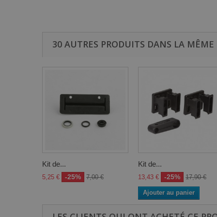
30 AUTRES PRODUITS DANS LA MÊME 
Kit de...
Kit de...
-25%
-25%
5,25 €
7,00 €
13,43 €
17,90 €
Ajouter au panier
LES CLIENTS QUI ONT ACHETÉ CE PR