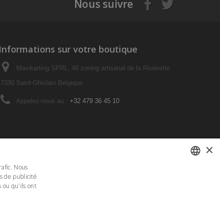
Nous suivre
Informations sur votre boutique
Mavikarting SPRL, 48 zoning artisanal de la Riviérette
7330 Saint-Ghislain Belgique
Appelez-nous au :
+32 479 36 45 10
×
rafic. Nous
s de publicité
FRENCH
 ou qu'ils ont
DUTCH