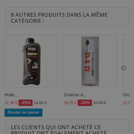
8 AUTRES PRODUITS DANS LA MÊME
CATÉGORIE :
Huile...
Graisse à...
Grais
-25%
-25%
12,38 €
16,50 €
14,25 €
19,00 €
11,54 
Ajouter au panier
LES CLIENTS QUI ONT ACHETÉ CE
PRODUIT ONT ÉGALEMENT ACHETÉ...