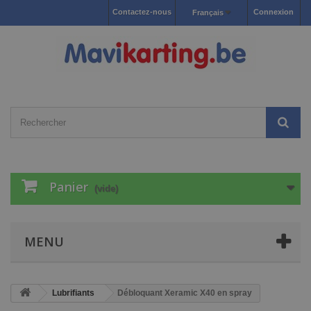
Contactez-nous
Connexion
Français
Panier
(vide)
MENU
Lubrifiants
Débloquant Xeramic X40 en spray